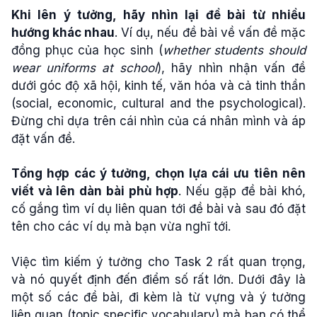
Khi lên ý tưởng, hãy nhìn lại đề bài từ nhiều
hướng khác nhau
. Ví dụ, nếu đề bài về vấn đề mặc
đồng phục của học sinh (
whether students should
wear uniforms at school
), hãy nhìn nhận vấn đề
dưới góc độ xã hội, kinh tế, văn hóa và cả tinh thần
(social, economic, cultural and the psychological).
Đừng chỉ dựa trên cái nhìn của cá nhân mình và áp
đặt vấn đề.
Tổng hợp các ý tưởng, chọn lựa cái ưu tiên nên
viết và lên dàn bài phù hợp
. Nếu gặp đề bài khó,
cố gắng tìm ví dụ liên quan tới đề bài và sau đó đặt
tên cho các ví dụ mà bạn vừa nghĩ tới.
Việc tìm kiếm ý tưởng cho Task 2 rất quan trọng,
và nó quyết định đến điểm số rất lớn. Dưới đây là
một số các đề bài, đi kèm là từ vựng và ý tưởng
liên quan (topic specific vocabulary) mà bạn có thể