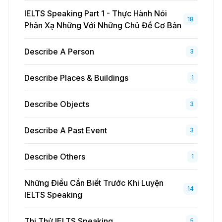
IELTS Speaking Part 1 - Thực Hành Nói
18
Phản Xạ Những Với Những Chủ Đề Cơ Bản
Describe A Person
3
Describe Places & Buildings
1
Describe Objects
3
Describe A Past Event
3
Describe Others
1
Những Điều Cần Biết Trước Khi Luyện
14
IELTS Speaking
Thi Thử IELTS Speaking
5