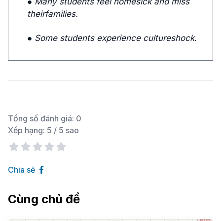
● Many students feel homesick and miss
theirfamilies.
● Some students experience cultureshock.
Tổng số đánh giá:
0
Xếp hạng:
5
/ 5 sao
Chia sẻ
Cùng chủ đề