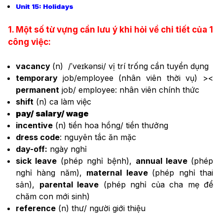
Unit 15: Holidays
1. Một số từ vựng cần lưu ý khi hỏi về chi tiết của 1
công việc:
vacancy
(n)
/ˈveɪkənsi/
vị trí trống cần tuyển dụng
temporary
job/employee (nhân viên thời vụ) ><
permanent
job/ employee: nhân viên chính thức
shift
(n) ca làm việc
pay/ salary/ wage
incentive
(n) tiền hoa hồng/ tiền thưởng
dress code
: nguyên tắc ăn mặc
day-off:
ngày nghỉ
sick leave
(phép nghỉ bệnh),
annual leave
(phép
nghỉ hàng năm),
maternal leave
(phép nghỉ thai
sản),
parental leave
(phép nghỉ của cha mẹ để
chăm con mới sinh)
reference
(n) thư/ người giới thiệu