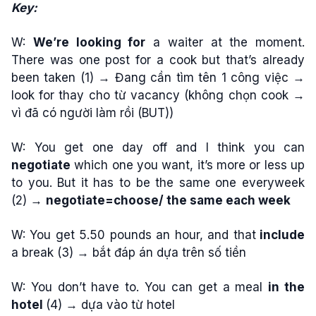
Key:
W:
We’re looking for
a
waiter
at the moment.
There was one post for a cook but that’s already
been taken (1) → Đang cần tìm tên 1 công việc →
look for thay cho từ vacancy (không chọn cook →
vì đã có người làm rồi (BUT))
W: You get
one day off
and I think you can
negotiate
which one you want, it’s more or less up
to you. But it has to be the same one everyweek
(2) →
negotiate=choose/ the same each week
W: You get 5.50 pounds an hour, and that
include
a break
(3) → bắt đáp án dựa trên số tiền
W: You don’t have to. You can get
a meal
in the
hotel
(4) → dựa vào từ hotel