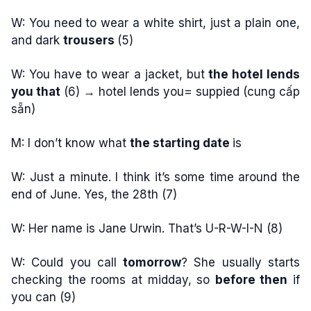
W: You need to wear a white shirt, just a plain one,
and
dark
trousers
(5)
W: You have to wear
a jacket
, but
the hotel lends
you that
(6) → hotel lends you= suppied (cung cấp
sẵn)
M: I don’t know what
the starting date
is
W: Just a minute. I think it’s some time around the
end of
June
. Yes,
the 28th
(7)
W: Her name is Jane Urwin. That’s
U-R-W-I-N
(8)
W: Could you call
tomorrow
? She usually starts
checking the rooms
at midday
, so
before then
if
you can (9)