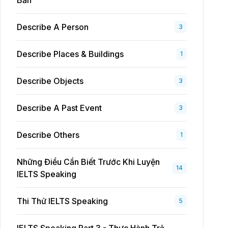
Bản
Describe A Person
3
Describe Places & Buildings
1
Describe Objects
3
Describe A Past Event
3
Describe Others
1
Những Điều Cần Biết Trước Khi Luyện
14
IELTS Speaking
Thi Thử IELTS Speaking
5