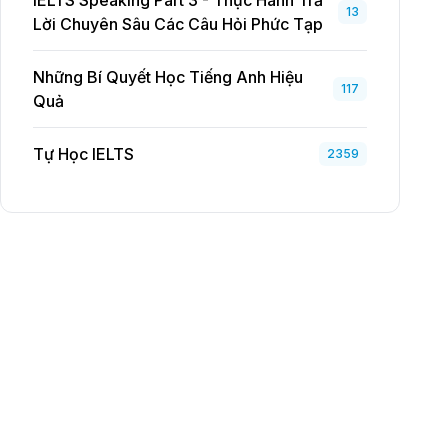
IELTS Speaking Part 3 - Thực Hành Trả
13
Lời Chuyên Sâu Các Câu Hỏi Phức Tạp
Những Bí Quyết Học Tiếng Anh Hiệu
117
Quả
Tự Học IELTS
2359