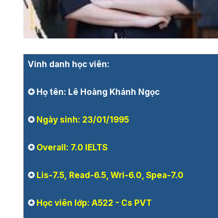
Vinh danh học viên:
✪ Họ tên: Lê Hoàng Khánh Ngọc
✪
Ngày sinh: 23/01/1995
✪
Overall: 7.0 IELTS
✪
Lis-7.5, Read-6.5, Wri-6.0, Spea-7.0
✪
Học viên lớp: A522 - Cs PVT