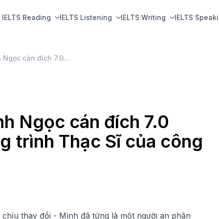
IELTS Reading
IELTS Listening
IELTS Writing
IELTS Speak
Vừa học vừa làm – Khánh Ngọc cán đích 7.0 IELTS, “ẵm” luôn chương trình Thạc Sĩ của công ty
nh Ngọc cán đích 7.0
g trình Thạc Sĩ của công
 chịu thay đổi - Mình đã từng là một người an phận