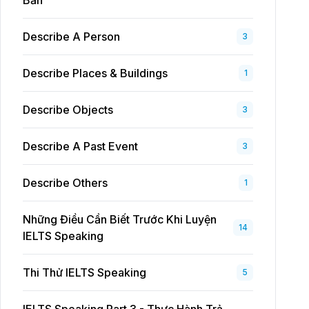
Bản
Describe A Person
3
Describe Places & Buildings
1
Describe Objects
3
Describe A Past Event
3
Describe Others
1
Những Điều Cần Biết Trước Khi Luyện
14
IELTS Speaking
Thi Thử IELTS Speaking
5