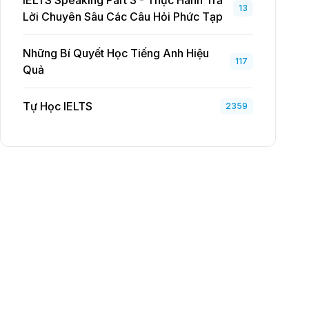
IELTS Speaking Part 3 - Thực Hành Trả
13
Lời Chuyên Sâu Các Câu Hỏi Phức Tạp
Những Bí Quyết Học Tiếng Anh Hiệu
117
Quả
Tự Học IELTS
2359