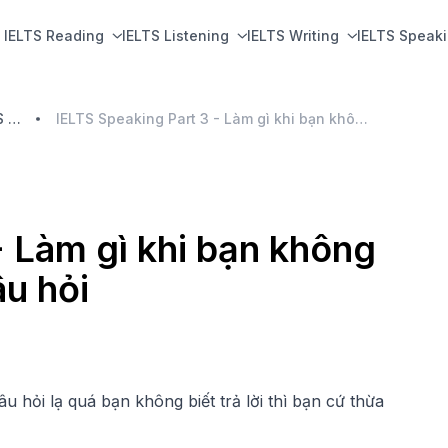
IELTS Reading
IELTS Listening
IELTS Writing
IELTS Speak
Những Điều Cần Biết Trước Khi Luyện IELTS Speaking
IELTS Speaking Part 3 - Làm gì khi bạn không biết hoặc không hiểu câu hỏi
- Làm gì khi bạn không
âu hỏi
u hỏi lạ quá bạn không biết trả lời thì bạn cứ thừa