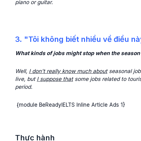
piano or guitar.
3. "Tôi không biết nhiều về điều này
What kinds of jobs might stop when the seaso
Well,
I don't really know much about
seasonal job
live, but
I suppose that
some jobs related to tour
period.
{module BeReadyIELTS Inline Article Ads 1}
Thực hành