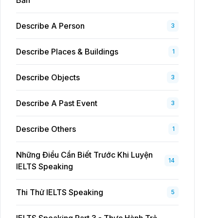
Bản
Describe A Person
3
Describe Places & Buildings
1
Describe Objects
3
Describe A Past Event
3
Describe Others
1
Những Điều Cần Biết Trước Khi Luyện
14
IELTS Speaking
Thi Thử IELTS Speaking
5