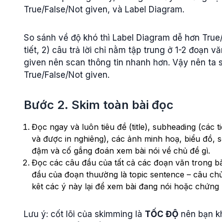
True/False/Not given, và Label Diagram.
So sánh về độ khó thì Label Diagram dễ hơn True/Fa
tiết, 2) câu trả lời chỉ nằm tập trung ở 1-2 đoạn 
given nên scan thông tin nhanh hơn. Vậy nên ta s
True/False/Not given.
Bước 2. Skim toàn bài đọc
Đọc ngay và luôn tiêu đề (title), subheading (các 
và được in nghiêng), các ảnh minh hoạ, biểu đồ, sơ
đậm và cố gắng đoán xem bài nói về chủ đề gì.
Đọc các câu đầu của tất cả các đoạn văn trong bà
đầu của đoạn thuường là topic sentence – câu chủ
kêt các ý này lại để xem bài đang nói hoặc chứng 
Lưu ý: cốt lõi của skimming là
TỐC ĐỘ
nên bạn kh