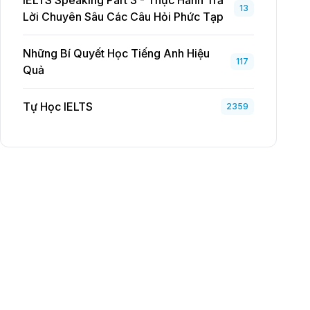
IELTS Speaking Part 3 - Thực Hành Trả
13
Lời Chuyên Sâu Các Câu Hỏi Phức Tạp
Những Bí Quyết Học Tiếng Anh Hiệu
117
Quả
Tự Học IELTS
2359