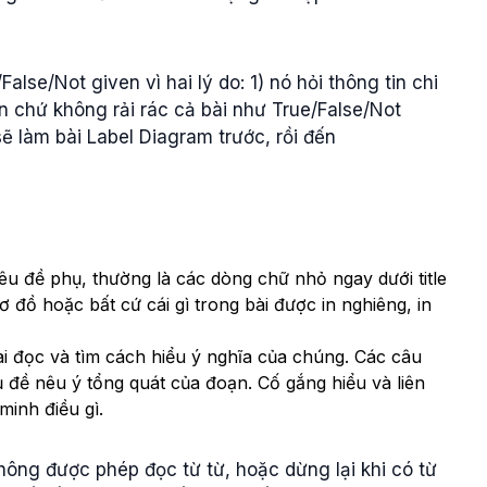
lse/Not given vì hai lý do: 1) nó hỏi thông tin chi
văn chứ không rải rác cả bài như True/False/Not
ẽ làm bài Label Diagram trước, rồi đến
tiêu đề phụ, thường là các dòng chữ nhỏ ngay dưới title
 đồ hoặc bất cứ cái gì trong bài được in nghiêng, in
i đọc và tìm cách hiểu ý nghĩa của chúng. Các câu
 đề nêu ý tổng quát của đoạn. Cố gắng hiểu và liên
minh điều gì.
ông được phép đọc từ từ, hoặc dừng lại khi có từ